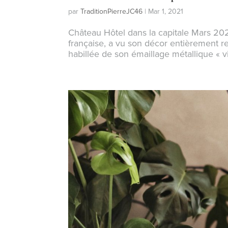
par
TraditionPierreJC46
|
Mar 1, 2021
Château Hôtel dans la capitale Mars 202
française, a vu son décor entièrement re
habillée de son émaillage métallique « vie