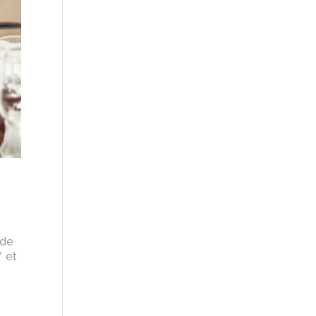
 de
” et