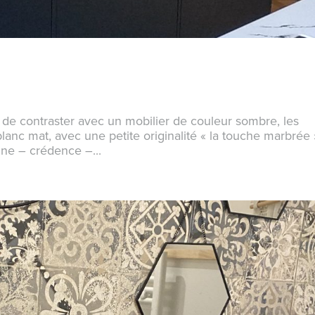
de contraster avec un mobilier de couleur sombre, les
lanc mat, avec une petite originalité « la touche marbrée 
sine – crédence –...