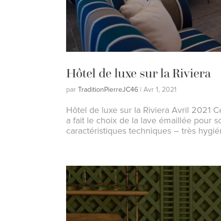
Hôtel de luxe sur la Riviera
par
TraditionPierreJC46
|
Avr 1, 2021
Hôtel de luxe sur la Riviera Avril 2021 
a fait le choix de la lave émaillée pour 
caractéristiques techniques – très hygié