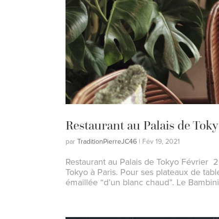
Restaurant au Palais de Tok
par
TraditionPierreJC46
|
Fév 19, 2021
Restaurant au Palais de Tokyo Février 2
Tokyo à Paris. Pour ses plateaux de table
émaillée “d’un blanc chaud”. Le Bambini 