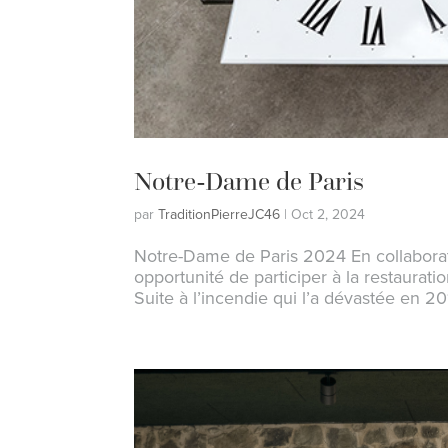
Notre-Dame de Paris
par
TraditionPierreJC46
|
Oct 2, 2024
Notre-Dame de Paris 2024 En collaborati
opportunité de participer à la restaurat
Suite à l’incendie qui l’a dévastée en 20