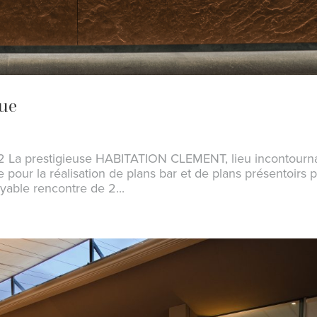
que
22 La prestigieuse HABITATION CLEMENT, lieu incontourn
ée pour la réalisation de plans bar et de plans présentoirs 
able rencontre de 2...