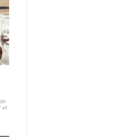
 de
” et