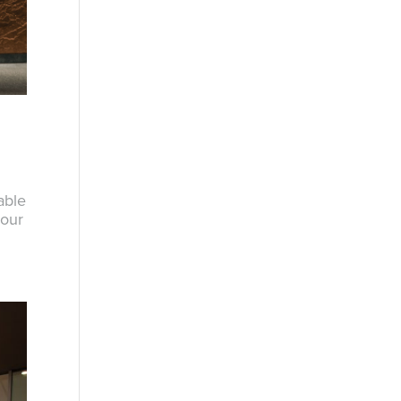
able
pour