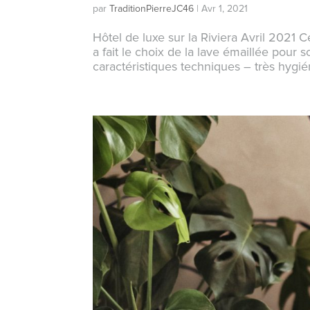
par
TraditionPierreJC46
|
Avr 1, 2021
Hôtel de luxe sur la Riviera Avril 2021 
a fait le choix de la lave émaillée pour 
caractéristiques techniques – très hygié