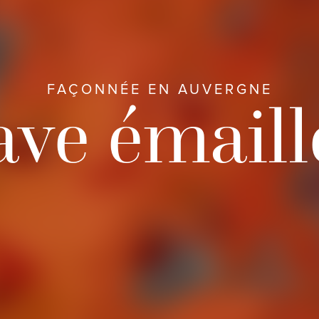
FAÇONNÉE EN AUVERGNE
ave émaill