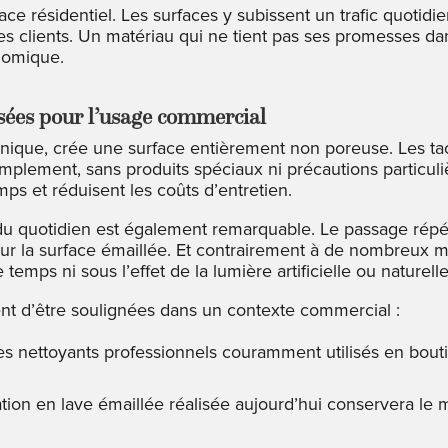
e résidentiel. Les surfaces y subissent un trafic quotidie
s clients. Un matériau qui ne tient pas ses promesses da
nomique.
sées pour l’usage commercial
lcanique, crée une surface entièrement non poreuse. Les tac
implement, sans produits spéciaux ni précautions particul
ps et réduisent les coûts d’entretien.
du quotidien est également remarquable. Le passage répét
sur la surface émaillée. Et contrairement à de nombreux ma
emps ni sous l’effet de la lumière artificielle ou naturelle
nt d’être soulignées dans un contexte commercial :
les nettoyants professionnels couramment utilisés en boutiq
lation en lave émaillée réalisée aujourd’hui conservera le