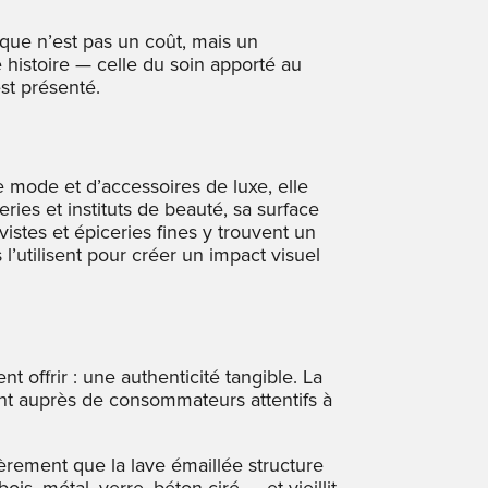
ue n’est pas un coût, mais un
histoire — celle du soin apporté au
est présenté.
 mode et d’accessoires de luxe, elle
ies et instituts de beauté, sa surface
istes et épiceries fines y trouvent un
l’utilisent pour créer un impact visuel
 offrir : une authenticité tangible. La
ment auprès de consommateurs attentifs à
ièrement que la lave émaillée structure
is, métal, verre, béton ciré — et vieillit