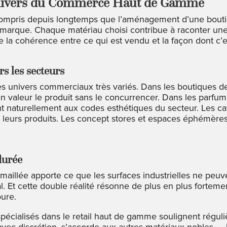
 Univers du Commerce Haut de Gamme
compris depuis longtemps que l’aménagement d’une boutiq
 marque. Chaque matériau choisi contribue à raconter une 
 de la cohérence entre ce qui est vendu et la façon dont c’
rs les secteurs
es univers commerciaux très variés. Dans les boutiques de
 valeur le produit sans le concurrencer. Dans les parfumer
nt naturellement aux codes esthétiques du secteur. Les cav
e leurs produits. Les concept stores et espaces éphémères 
durée
aillée apporte ce que les surfaces industrielles ne peuvent
anal. Et cette double réalité résonne de plus en plus forte
oure.
 spécialisés dans le retail haut de gamme soulignent régul
avec discrétion, s’accorde aux autres matériaux nobles — bo