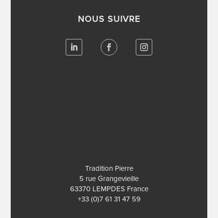
NOUS SUIVRE
Je veux de vos nouvelles
Votre email est uniquement utilisé pour vous envoyer notre
newsletter. Utiliser le lien de désabonnement intégré dans la
newsletter pour vous désinscrire.
JE M'INSCRIS !
Bravo ! Vous êtes désormais
inscris !
Tradition Pierre
5 rue Grangevieille
63370 LEMPDES France
+33 (0)7 61 31 47 59